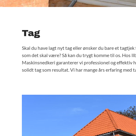
Tag
Skal du have lagt nyt tag eller ønsker du bare et tagtjek f
tilegnet os værdifulde kompetencer, der gør os til det 
som det skal være? Så kan du trygt komme til os. Hos I
lagt tag. Ved at vælge os kommer du ikke til at gå på kompr
Maskinsnedkeri garanterer vi professionel og effektiv 
kvalitet eller æstetik, og du er sikret solidt og gennemfø
solidt tag som resultat. Vi har mange års erfaring med 