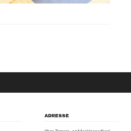
ADRESSE
Ilbro Tømrer- og Maskinsnedkeri