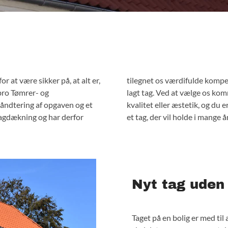
or at være sikker på, at alt er,
oplagte valg, når du skal have
lbro Tømrer- og
omis med hverken
håndtering af opgaven og et
rt håndværk, som resulterer i
tagdækning og har derfor
et tag, der vil holde i mange år
Nyt tag uden
Taget på en bolig er med til