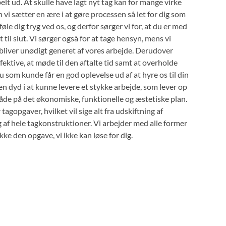
lt ud. At skulle have lagt nyt tag kan for mange virke
vi sætter en ære i at gøre processen så let for dig som
føle dig tryg ved os, og derfor sørger vi for, at du er med
t til slut. Vi sørger også for at tage hensyn, mens vi
e bliver unødigt generet af vores arbejde. Derudover
ffektive, at møde til den aftalte tid samt at overholde
 du som kunde får en god oplevelse ud af at hyre os til din
en dyd i at kunne levere et stykke arbejde, som lever op
 Både på det økonomiske, funktionelle og æstetiske plan.
 tagopgaver, hvilket vil sige alt fra udskiftning af
 af hele tagkonstruktioner. Vi arbejder med alle former
kke den opgave, vi ikke kan løse for dig.